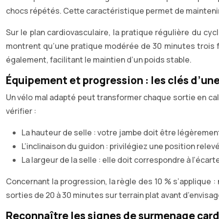
chocs répétés. Cette caractéristique permet de maintenir
Sur le plan cardiovasculaire, la pratique régulière du cy
montrent qu’une pratique modérée de 30 minutes trois fo
également, facilitant le maintien d’un poids stable.
Équipement et progression : les clés d’une
Un vélo mal adapté peut transformer chaque sortie en cal
vérifier :
La hauteur de selle : votre jambe doit être légèremen
L’inclinaison du guidon : privilégiez une position rele
La largeur de la selle : elle doit correspondre à l’éca
Concernant la progression, la règle des 10 % s’applique
sorties de 20 à 30 minutes sur terrain plat avant d’envisa
Reconnaître les signes de surmenage car