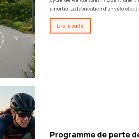
cycle de vie complet, incluant une « 
amortie. La fabrication d’un vélo élec
Lire la suite
Programme de perte de p