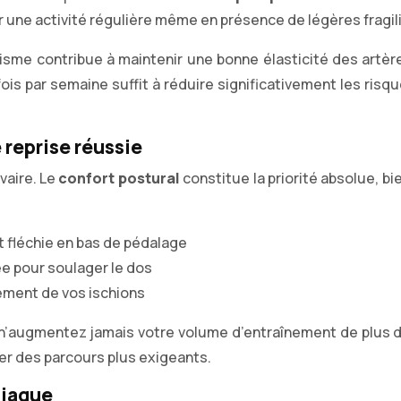
 une activité régulière même en présence de légères fragi
clisme contribue à maintenir une bonne élasticité des artèr
is par semaine suffit à réduire significativement les risq
 reprise réussie
vaire. Le
confort postural
constitue la priorité absolue, b
t fléchie en bas de pédalage
vée pour soulager le dos
rtement de vos ischions
 : n’augmentez jamais votre volume d’entraînement de plus 
ger des parcours plus exigeants.
diaque