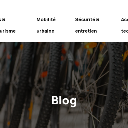
s &
Mobilité
Sécurité &
Ac
ourisme
urbaine
entretien
te
Blog