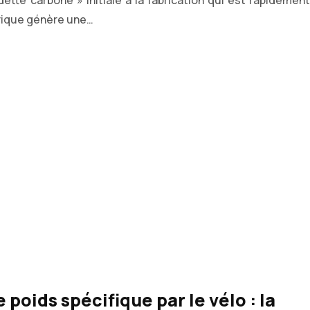
dette carbone » initiale à la fabrication qui est rapidement
trique génère une…
oids spécifique par le vélo : la