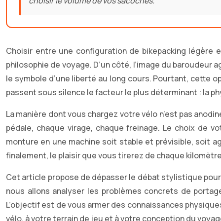
choisir le volume de vos sacoches.
Choisir entre une configuration de bikepacking légère
philosophie de voyage. D’un côté, l’image du baroudeur agi
le symbole d’une liberté au long cours. Pourtant, cette o
passent sous silence le facteur le plus déterminant : la p
La manière dont vous chargez votre vélo n’est pas anodin
pédale, chaque virage, chaque freinage. Le choix de vo
monture en une machine soit stable et prévisible, soit a
finalement, le plaisir que vous tirerez de chaque kilomètre
Cet article propose de dépasser le débat stylistique pour
nous allons analyser les problèmes concrets de portag
L’objectif est de vous armer des connaissances physique
vélo, à votre terrain de jeu et à votre conception du voyag