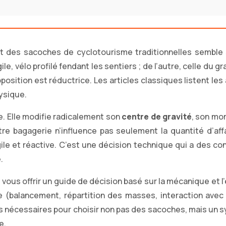
 et des sacoches de cyclotourisme traditionnelles sembl
le, vélo profilé fendant les sentiers ; de l’autre, celle d
pposition est réductrice. Les articles classiques listent 
hysique.
e. Elle modifie radicalement son
centre de gravité
, son mo
tre bagagerie n’influence pas seulement la quantité d’a
gile et réactive. C’est une décision technique qui a des co
.
 vous offrir un guide de décision basé sur la mécanique et
e (balancement, répartition des masses, interaction ave
s nécessaires pour choisir non pas des sacoches, mais un 
e.