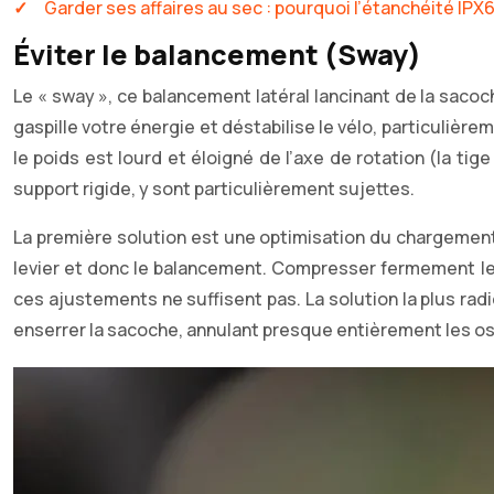
Garder ses affaires au sec : pourquoi l’étanchéité IPX6 
Éviter le balancement (Sway)
Le « sway », ce balancement latéral lancinant de la saco
gaspille votre énergie et déstabilise le vélo, particuli
le poids est lourd et éloigné de l’axe de rotation (la tig
support rigide, y sont particulièrement sujettes.
La première solution est une optimisation du chargement. 
levier et donc le balancement. Compresser fermement le 
ces ajustements ne suffisent pas. La solution la plus radi
enserrer la sacoche, annulant presque entièrement les osc