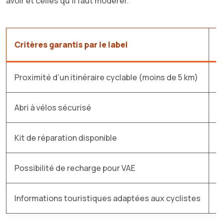
avoir et celles qu’il faut modérer.
Critères garantis par le label
C
Proximité d’un itinéraire cyclable (moins de 5 km)
Q
Abri à vélos sécurisé
C
Kit de réparation disponible
N
Possibilité de recharge pour VAE
É
Informations touristiques adaptées aux cyclistes
D