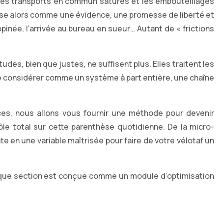
 les transports en commun saturés et les embouteillages
pose alors comme une évidence, une promesse de liberté et
nopinée, l’arrivée au bureau en sueur… Autant de « frictions
itudes, bien que justes, ne suffisent plus. Elles traitent les
e le considérer comme un système à part entière, une chaîne
ces, nous allons vous fournir une méthode pour devenir
ôle total sur cette parenthèse quotidienne. De la micro-
te en une variable maîtrisée pour faire de votre vélotaf un
haque section est conçue comme un module d’optimisation