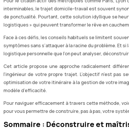
Pour le citadin actif des métropoles comme Paris, Lyon
interminables, le trajet domicile-travail est souvent sy
de ponctualité. Pourtant, cette solution idyllique se heurt
logistiques » qui peuvent transformer le rêve en cauchem
Face à ces défis, les conseils habituels se limitent souvent 
symptômes sans s’attaquer à la racine du problème. Et si l
logistique personnelle que l’on peut analyser, déconstruire
Cet article propose une approche radicalement différe
l’ingénieur de votre propre trajet. L’objectif n’est pa
optimisation de votre itinéraire à la gestion de votre ima
modèle d’efficacité.
Pour naviguer efficacement à travers cette méthode, vo
pour vous permettre de construire, pas à pas, votre systè
Sommaire : Déconstruire et maîtris