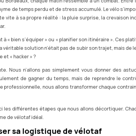
 ou Bordeaux, chaque matin ressemble à un combat. Entre
nonyme de temps perdu et de stress accumulé. Le vélo s’im
e vite à sa propre réalité : la pluie surprise, la crevaison i
ar.
à « bien s’équiper » ou « planifier son itinéraire ». Ces plat
a véritable solution n’était pas de subir son trajet, mais d
 et « hacker » ?
nte. Nous n’allons pas simplement vous donner des astu
s seulement de gagner du temps, mais de reprendre le contr
ge professionnelle, nous allons transformer chaque contrain
ici les différentes étapes que nous allons décortiquer. C
me de vélotaf idéal.
er sa logistique de vélotaf