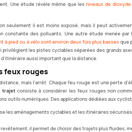
mulent. Une étude révèle même que les
niveaux de dioxyde 
on seulement il est moins exposé, mais il peut activement r
on constante des polluants. Une autre étude menée par l
 à pied ou à vélo sont environ deux fois plus basses
que p
ui privilégient les pistes cyclables séparées des grands ax
x d’itinéraire aussi important que la distance.
es feux rouges
 distance, mais l’arrêt. Chaque feu rouge est une perte d
 trajet
consiste à considérer les feux rouges non comme
ons outils numériques. Des applications dédiées aux cyclis
rise les aménagements cyclables et les itinéraires sécurisé
e revêtement, il permet de choisir des trajets plus fluides, 