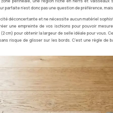
zone périnéale, une région riche en nerfs et vaisseaux sa
rgeur parfaite n’est donc pas une question de préférence, m
té déconcertante et ne nécessite aucun matériel sophistiqu
réer une empreinte de vos ischions pour pouvoir mesurer
(2 cm) pour obtenir la largeur de selle idéale pour vous. 
, sans risque de glisser sur les bords. C’est une règle de