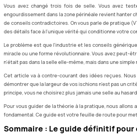
Vous avez changé trois fois de selle. Vous avez test
engourdissement dans la zone périnéale revient hanter ch
de conseils contradictoires. On vous parle de pratique (V
des détails face à l’unique vérité qui conditionne votre co
Le problème est que l’industrie et les conseils génériqu
miracle ou une forme révolutionnaire. Vous avez peut-être 
n’était pas dans la selle elle-même, mais dans une simpl
Cet article va à contre-courant des idées reçues. Nous
démontrer que la largeur de vos ischions n’est pas un crit
principe, vous ne choisirez plus jamais une selle au hasa
Pour vous guider de la théorie à la pratique, nous allon
fondamental. Ce guide est votre feuille de route pour mett
Sommaire : Le guide définitif pour 