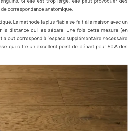
nguins. Si elle est trop large, elle peut provoquer des
ais de correspondance anatomique.
é. La méthode la plus fiable se fait à la maison avec un
 la distance qui les sépare. Une fois cette mesure (en
Cet ajout correspond à l’espace supplémentaire nécessaire
 base qui offre un excellent point de départ pour 90% des