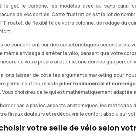
é le gel, le carbone, les modèles avec ou sans canal c
acune de vos sorties. Cette frustration est le lot de nom
TT, route), de flexibilité de votre colonne, de rodage du cu
nfort.
es se concentrent sur des caractéristiques secondaires, vo
même envisagé d’arrêter le vélo, pensant que votre corps n’
e mesure de votre propre anatomie, une donnée que personne
 allons laisser de côté les arguments marketing pour nou
ère parmi d’autres, mais le
pilier fondamental et non-négo
rd. Vous choisirez celle qui est mathématiquement adaptée à
s aborder pas à pas les aspects anatomiques, les méthodes
re fin aux douleurs et redécouvrir le confort absolu sur vot
choisir votre selle de vélo selon vo