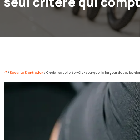
seul critère qui compt
/
Sécurité & entretien
/ Choisir sa selle de vélo : pourquoi la largeur de vos ischio